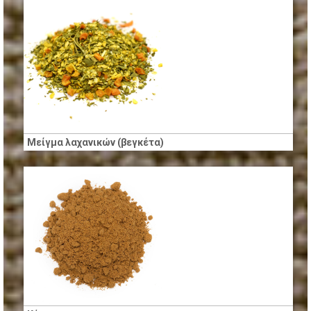
Μείγμα λαχανικών (βεγκέτα)